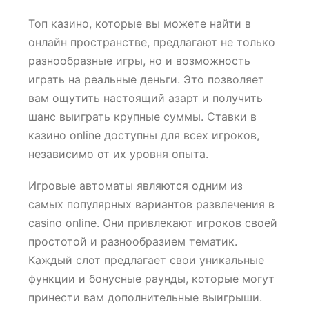
Топ казино, которые вы можете найти в
онлайн пространстве, предлагают не только
разнообразные игры, но и возможность
играть на реальные деньги. Это позволяет
вам ощутить настоящий азарт и получить
шанс выиграть крупные суммы. Ставки в
казино online доступны для всех игроков,
независимо от их уровня опыта.
Игровые автоматы являются одним из
самых популярных вариантов развлечения в
casino online. Они привлекают игроков своей
простотой и разнообразием тематик.
Каждый слот предлагает свои уникальные
функции и бонусные раунды, которые могут
принести вам дополнительные выигрыши.