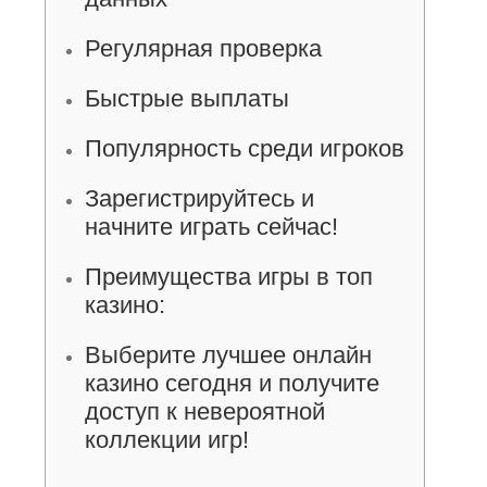
Регулярная проверка
Быстрые выплаты
Популярность среди игроков
Зарегистрируйтесь и
начните играть сейчас!
Преимущества игры в топ
казино:
Выберите лучшее онлайн
казино сегодня и получите
доступ к невероятной
коллекции игр!