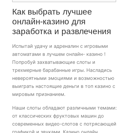
Как выбрать лучшее
онлайн-казино для
заработка и развлечения
Испытай удачу и адреналин с игровыми
автоматами в лучшем онлайн-
казино
!
Попробуй захватывающие слоты и
трехмерные барабанные игры. Насладись
невероятными эмоциями и возможностью
выиграть настоящие деньги в топ казино с
мировым признанием.
Наши слоты обладают различными темами:
от классических фруктовых машин до
современных видео-слотов с потрясающей
графикой и звуками. Казино онлайн