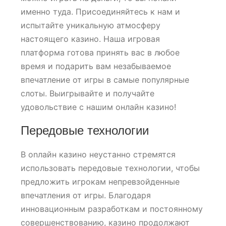
именно туда. Присоединяйтесь к нам и
испытайте уникальную атмосферу
настоящего казино. Наша игровая
платформа готова принять вас в любое
время и подарить вам незабываемое
впечатление от игры в самые популярные
слоты. Выигрывайте и получайте
удовольствие с нашим онлайн казино!
Передовые технологии
В оnлайн казино неустанно стремятся
использовать передовые технологии, чтобы
предложить игрокам непревзойденные
впечатления от игры. Благодаря
инновационным разработкам и постоянному
совершенствованию, казино продолжают