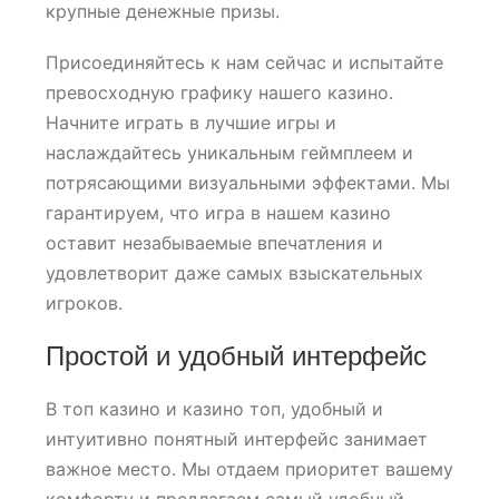
крупные денежные призы.
Присоединяйтесь к нам сейчас и испытайте
превосходную графику нашего казино.
Начните играть в лучшие игры и
наслаждайтесь уникальным геймплеем и
потрясающими визуальными эффектами. Мы
гарантируем, что игра в нашем казино
оставит незабываемые впечатления и
удовлетворит даже самых взыскательных
игроков.
Простой и удобный интерфейс
В топ казино и казино топ, удобный и
интуитивно понятный интерфейс занимает
важное место. Мы отдаем приоритет вашему
комфорту и предлагаем самый удобный