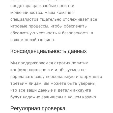
предотвращать любые попытки
мошенничества. Наша команда
специалистов тщательно отслеживает все
игровые процессы, чтобы обеспечить
абсолютную честность и безопасность в
нашем онлайн казино.
Конфиденциальность данных
Мы придерживаемся строгих политик
конфиденциальности и обязуемся не
передавать вашу персональную информацию
третьим лицам. Вы можете быть уверены,
что все ваши данные и детали аккаунта
будут надежно защищены в нашем казино.
Регулярная проверка