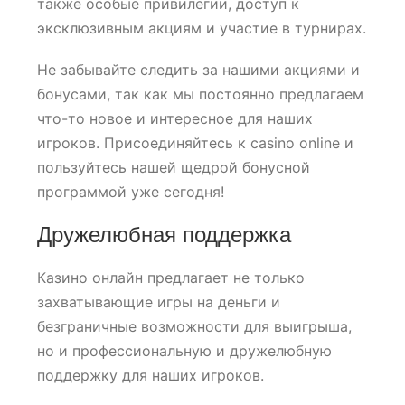
также особые привилегии, доступ к
эксклюзивным акциям и участие в турнирах.
Не забывайте следить за нашими акциями и
бонусами, так как мы постоянно предлагаем
что-то новое и интересное для наших
игроков. Присоединяйтесь к casino online и
пользуйтесь нашей щедрой бонусной
программой уже сегодня!
Дружелюбная поддержка
Казино онлайн предлагает не только
захватывающие игры на деньги и
безграничные возможности для выигрыша,
но и профессиональную и дружелюбную
поддержку для наших игроков.