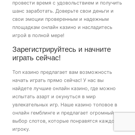
провести время с удовольствием и получить
шанс заработать. Доверьте свои деньги и
свои эмоции проверенным и надежным
площадкам онлайн казино и насладитесь
игрой в полной мере!
Зарегистрируйтесь и начните
играть сейчас!
Топ казино предлагает вам возможность
начать играть прямо сейчас! У нас вы
найдете лучшие онлайн казино, где можно
испытать азарт и окунуться в мир
увлекательных игр. Наше казино топовое в
онлайн гемблинге и предлагает огромный
выбор слотов, которые понравятся каждому
игроку.