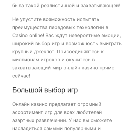
была такой реалистичной и захватывающей!
Не упустите возможность испытать
преимущества передовых технологий в
Casino online! Вас ждут невероятные эмоции,
широкий выбор игр и возможность выиграть
крупный джекпот. Присоединяйтесь к
миллионам игроков и окунитесь в
захватывающий мир онлайн казино прямо
сейчас!
Большой выбор игр
Онлайн казино предлагает огромный
ассортимент игр для всех любителей
азартных развлечений. У нас вы сможете
насладиться самыми популярными и