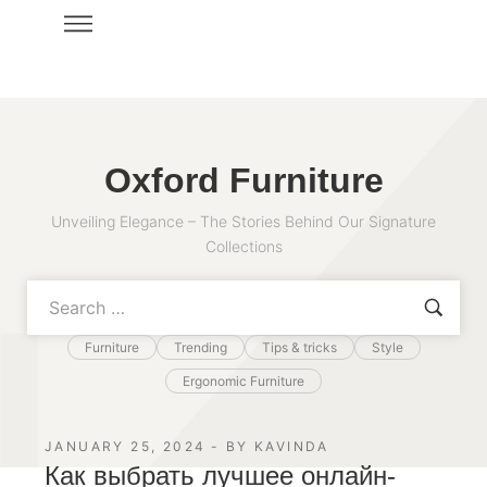
Oxford Furniture
Unveiling Elegance – The Stories Behind Our Signature
Collections
Furniture
Trending
Tips & tricks
Style
Ergonomic Furniture
JANUARY 25, 2024
BY
KAVINDA
Как выбрать лучшее онлайн-